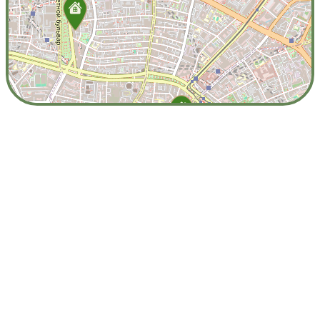
Leaflet
| VSEREBRE.COM КАРТА ©
OpenStreetMap